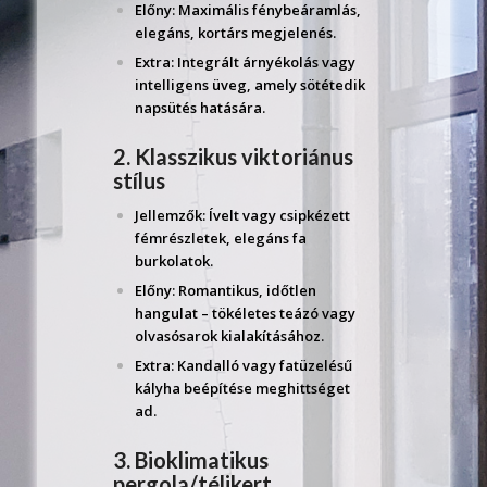
Előny: Maximális fénybeáramlás,
elegáns, kortárs megjelenés.
Extra: Integrált árnyékolás vagy
intelligens üveg, amely sötétedik
napsütés hatására.
2. Klasszikus viktoriánus
stílus
Jellemzők: Ívelt vagy csipkézett
fémrészletek, elegáns fa
burkolatok.
Előny: Romantikus, időtlen
hangulat – tökéletes teázó vagy
olvasósarok kialakításához.
Extra: Kandalló vagy fatüzelésű
kályha beépítése meghittséget
ad.
3. Bioklimatikus
pergola/télikert