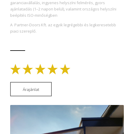
garanciavállalás, ingyenes helyszíni felmérés, gyors
ajánlatadás (1–2 napon belül), valamint országos helyszíni
beépítés ISO-minőségben
A Partner‑Doors Kft.
az egyik legrégebbi és legkeresetebb
piaci szereplő.
Árajánlat