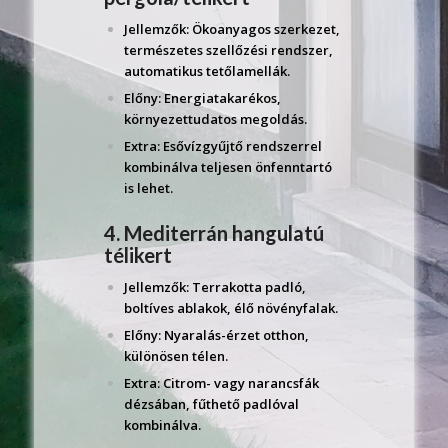
Jellemzők: Ökoanyagos szerkezet,
természetes szellőzési rendszer,
automatikus tetőlamellák.
Előny: Energiatakarékos,
környezettudatos megoldás.
Extra: Esővízgyűjtő rendszerrel
kombinálva teljesen önfenntartó
is lehet.
4. Mediterrán hangulatú
télikert
Jellemzők: Terrakotta padló,
boltíves ablakok, élő növényfalak.
Előny: Nyaralás-érzet otthon,
különösen télen.
Extra: Citrom- vagy narancsfák
dézsában, fűthető padlóval
kombinálva.