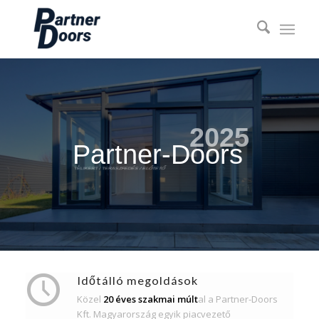
2025
Partner-Doors
TÉLIKERT / TERASZFEDÉS / ELŐTETŐ
ISO-2024
Időtálló megoldások
Közel
20 éves szakmai múlt
al a Partner-Doors
Kft. Magyarország egyik piacvezető