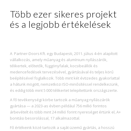
Több ezer sikeres projekt
és a legjobb értékelések
A Partner‑Doors Kft. egy Budapesti, 2011. július 4‑én alapított
vállalkozás, amely műanyag és alumínium nyílászárók,
télikertek, előtetők, függönyfalak, kocsibeállók és
medencefedések tervezésével, gyártásával és teljes körű
beépítésével foglalkozik.
Több mint két évtizedes gyakorlattal
a hátunk mögött, nemzetközi ISO-minősítéssel rendelkezünk,
és eddig több mint 5 000 télikertet telepítettünk országszerte.
A fő tevékenységi körbe tartozik a műanyag nyílászárók
gyártása — a 2023‑as évben például 756 millió forintos
árbevételt és több mint 24 millió forint nyereséget értünk el, A+
bonitási besorolással, 17 alkalmazottal.
Fő értékeink közé tartozik a saját üzemű gyártás, a hosszú