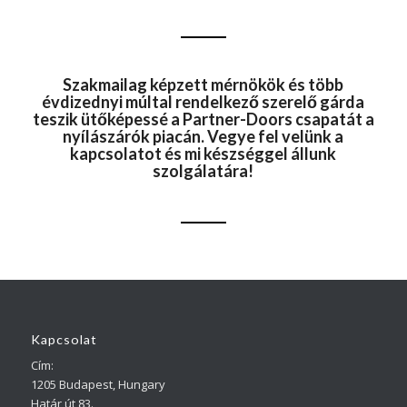
Szakmailag képzett mérnökök és több
évdizednyi múltal rendelkező szerelő gárda
teszik ütőképessé a Partner-Doors csapatát a
nyílászárók piacán. Vegye fel velünk a
kapcsolatot és mi készséggel állunk
szolgálatára!
Kapcsolat
Cím:
1205 Budapest, Hungary
Határ út 83.