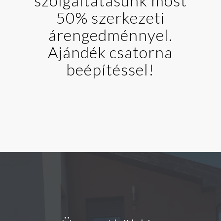
szolgáltatásunk most
50% szerkezeti
árengedménnyel.
Ajándék csatorna
beépítéssel!