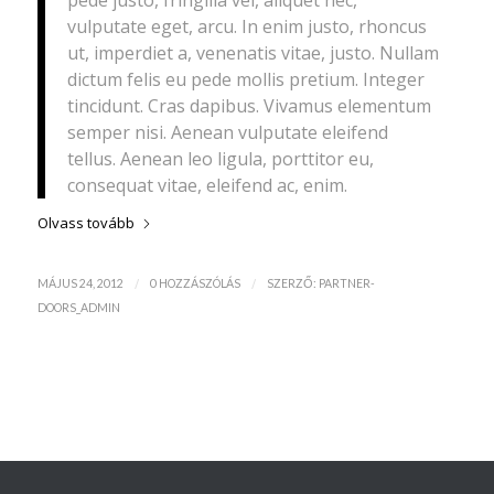
vulputate eget, arcu. In enim justo, rhoncus
ut, imperdiet a, venenatis vitae, justo. Nullam
dictum felis eu pede mollis pretium. Integer
tincidunt. Cras dapibus. Vivamus elementum
semper nisi. Aenean vulputate eleifend
tellus. Aenean leo ligula, porttitor eu,
consequat vitae, eleifend ac, enim.
Olvass tovább
/
/
MÁJUS 24, 2012
0 HOZZÁSZÓLÁS
SZERZŐ:
PARTNER-
DOORS_ADMIN