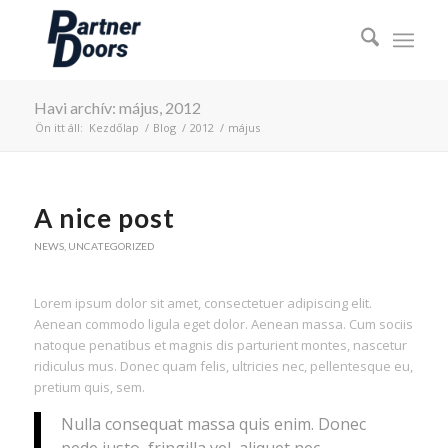
Havi archív: május, 2012
Ön itt áll:
Kezdőlap
/
Blog
/
2012
/
május
A nice post
NEWS
,
UNCATEGORIZED
Lorem ipsum dolor sit amet, consectetuer adipiscing elit.
Aenean commodo ligula eget dolor. Aenean massa. Cum sociis
natoque penatibus et magnis dis parturient montes, nascetur
ridiculus mus. Donec quam felis, ultricies nec, pellentesque eu,
pretium quis, sem.
Nulla consequat massa quis enim. Donec
pede justo, fringilla vel, aliquet nec,