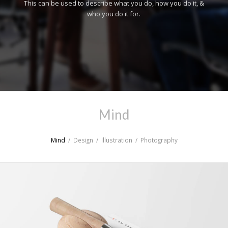
This can be used to describe what you do, how you do it, &
who you do it for.
Mind
Mind
/
Design
/
Illustration
/
Photography