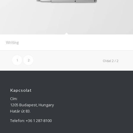
Writing
1
2
Oldal 2 / 2
Kapcsolat
Cím:
1205 Budapest, Hungary
Határ út 83.
Telefon: +36 1 287-8100